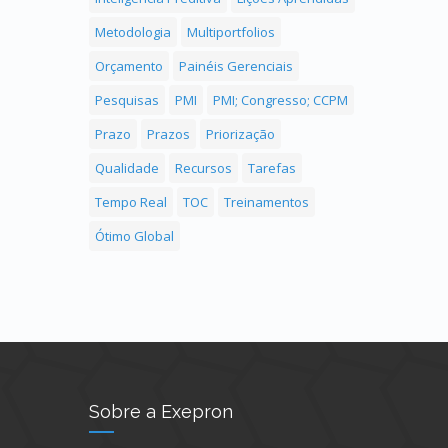
Metodologia
Multiportfolios
Orçamento
Painéis Gerenciais
Pesquisas
PMI
PMI; Congresso; CCPM
Prazo
Prazos
Priorização
Qualidade
Recursos
Tarefas
Tempo Real
TOC
Treinamentos
Ótimo Global
Sobre a Exepron