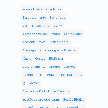
Aprendizado
Atividades
Balanceamento
Benefícios
Capacitação CCPM
CCPM
Comportamento Humano
Cool Vendor;
Corrente Crítica
Critical Chain
Cronograma
Cronograma Dinâmico
Custo
Custos
Eficiência
Escalonamento
Escopo
Estudos
Evento
Ferramenta
Funcionalidades
g
Gartner
Gestão de Portfólio de Projetos
gestão de projetos ccpm
Gestão Efetiva
Inteligência Preditiva
Lições Aprendidas