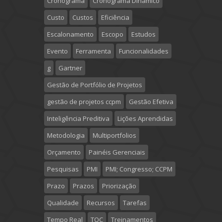
Cronograma
Cronograma Dinâmico
Custo
Custos
Eficiência
Escalonamento
Escopo
Estudos
Evento
Ferramenta
Funcionalidades
g
Gartner
Gestão de Portfólio de Projetos
gestão de projetos ccpm
Gestão Efetiva
Inteligência Preditiva
Lições Aprendidas
Metodologia
Multiportfolios
Orçamento
Painéis Gerenciais
Pesquisas
PMI
PMI; Congresso; CCPM
Prazo
Prazos
Priorização
Qualidade
Recursos
Tarefas
Tempo Real
TOC
Treinamentos