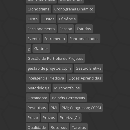
Cronograma
Cronograma Dinâmico
Custo
Custos
Eficiência
Escalonamento
Escopo
Estudos
Evento
Ferramenta
Funcionalidades
g
Gartner
Gestão de Portfólio de Projetos
gestão de projetos ccpm
Gestão Efetiva
Inteligência Preditiva
Lições Aprendidas
Metodologia
Multiportfolios
Orçamento
Painéis Gerenciais
Pesquisas
PMI
PMI; Congresso; CCPM
Prazo
Prazos
Priorização
Qualidade
Recursos
Tarefas