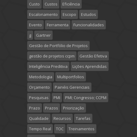
Custo
Custos
Eficiência
Escalonamento
Escopo
Estudos
Evento
Ferramenta
Funcionalidades
g
Gartner
Gestão de Portfólio de Projetos
gestão de projetos ccpm
Gestão Efetiva
Inteligência Preditiva
Lições Aprendidas
Metodologia
Multiportfolios
Orçamento
Painéis Gerenciais
Pesquisas
PMI
PMI; Congresso; CCPM
Prazo
Prazos
Priorização
Qualidade
Recursos
Tarefas
Tempo Real
TOC
Treinamentos