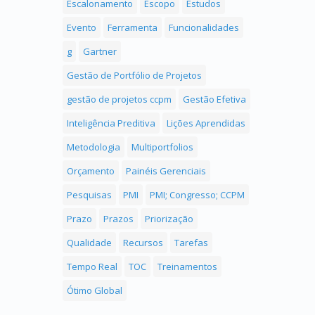
Escalonamento
Escopo
Estudos
Evento
Ferramenta
Funcionalidades
g
Gartner
Gestão de Portfólio de Projetos
gestão de projetos ccpm
Gestão Efetiva
Inteligência Preditiva
Lições Aprendidas
Metodologia
Multiportfolios
Orçamento
Painéis Gerenciais
Pesquisas
PMI
PMI; Congresso; CCPM
Prazo
Prazos
Priorização
Qualidade
Recursos
Tarefas
Tempo Real
TOC
Treinamentos
Ótimo Global