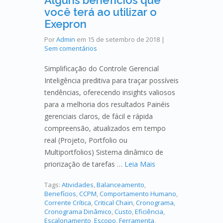
Alguns benefícios que
você terá ao utilizar o
Exepron
Por
Admin
em
15 de setembro de 2018
|
Sem comentários
Simplificação do Controle Gerencial
Inteligência preditiva para traçar possíveis
tendências, oferecendo insights valiosos
para a melhoria dos resultados Painéis
gerenciais claros, de fácil e rápida
compreensão, atualizados em tempo
real (Projeto, Portfolio ou
Multiportfolios) Sistema dinâmico de
priorização de tarefas …
Leia Mais
Tags:
Atividades
,
Balanceamento
,
Benefícios
,
CCPM
,
Comportamento Humano
,
Corrente Crítica
,
Critical Chain
,
Cronograma
,
Cronograma Dinâmico
,
Custo
,
Eficiência
,
Escalonamento
,
Escopo
,
Ferramenta
,