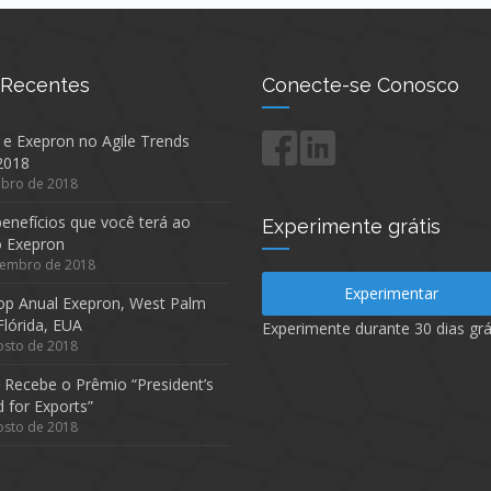
 Recentes
Conecte-se Conosco
 e Exepron no Agile Trends
2018
ubro de 2018
enefícios que você terá ao
Experimente grátis
 o Exepron
tembro de 2018
Experimentar
p Anual Exepron, West Palm
Flórida, EUA
Experimente durante 30 dias grát
osto de 2018
 Recebe o Prêmio “President’s
d for Exports”
osto de 2018