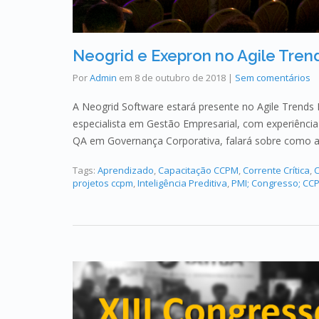
Neogrid e Exepron no Agile Trend
Por
Admin
em
8 de outubro de 2018
|
Sem comentários
A Neogrid Software estará presente no Agile Trends Fl
especialista em Gestão Empresarial, com experiênci
QA em Governança Corporativa, falará sobre como 
Tags:
Aprendizado
,
Capacitação CCPM
,
Corrente Crítica
,
C
projetos ccpm
,
Inteligência Preditiva
,
PMI; Congresso; CC