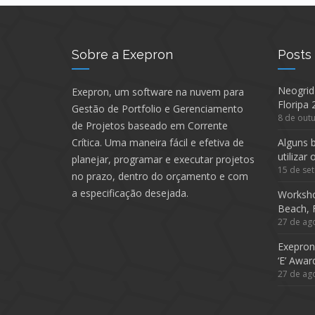
Sobre a Exepron
Posts
Neogrid
Exepron, um software na nuvem para
Floripa 
Gestão de Portfolio e Gerenciamento
8 de out
de Projetos baseado em Corrente
Crítica. Uma maneira fácil e efetiva de
Alguns b
utilizar
planejar, programar e executar projetos
15 de se
no prazo, dentro do orçamento e com
a especificação desejada.
Worksho
Beach, 
27 de ag
Exepron
‘E’ Awar
27 de ag