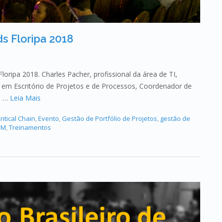
s Floripa 2018
oripa 2018. Charles Pacher, profissional da área de TI,
a em Escritório de Projetos e de Processos, Coordenador de
a …
Leia Mais
ritical Chain
,
Evento
,
Gestão de Portfólio de Projetos
,
gestão de
PM
,
Treinamentos