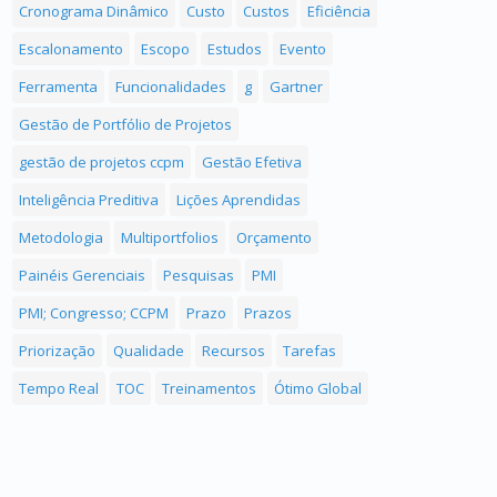
Cronograma Dinâmico
Custo
Custos
Eficiência
Escalonamento
Escopo
Estudos
Evento
Ferramenta
Funcionalidades
g
Gartner
Gestão de Portfólio de Projetos
gestão de projetos ccpm
Gestão Efetiva
Inteligência Preditiva
Lições Aprendidas
Metodologia
Multiportfolios
Orçamento
Painéis Gerenciais
Pesquisas
PMI
PMI; Congresso; CCPM
Prazo
Prazos
Priorização
Qualidade
Recursos
Tarefas
Tempo Real
TOC
Treinamentos
Ótimo Global