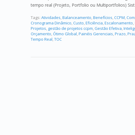
tempo real (Projeto, Portfolio ou Multiportfolios) S
Tags:
Atividades
,
Balanceamento
,
Benefícios
,
CCPM
,
Com
Cronograma Dinâmico
,
Custo
,
Eficiência
,
Escalonamento
,
Projetos
,
gestão de projetos ccpm
,
Gestão Efetiva
,
Inteli
Orçamento
,
Ótimo Global
,
Painéis Gerenciais
,
Prazo
,
Pra
Tempo Real
,
TOC