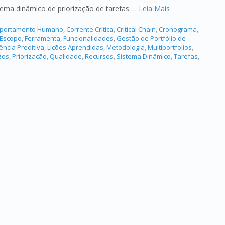
istema dinâmico de priorização de tarefas …
Leia Mais
portamento Humano
,
Corrente Crítica
,
Critical Chain
,
Cronograma
,
Escopo
,
Ferramenta
,
Funcionalidades
,
Gestão de Portfólio de
gência Preditiva
,
Lições Aprendidas
,
Metodologia
,
Multiportfolios
,
zos
,
Priorização
,
Qualidade
,
Recursos
,
Sistema Dinâmico
,
Tarefas
,