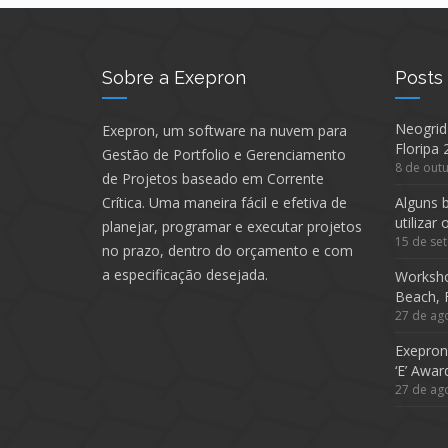
Sobre a Exepron
Posts
Neogrid
Exepron, um software na nuvem para
Floripa 
Gestão de Portfolio e Gerenciamento
8 de out
de Projetos baseado em Corrente
Crítica. Uma maneira fácil e efetiva de
Alguns b
utilizar
planejar, programar e executar projetos
15 de se
no prazo, dentro do orçamento e com
a especificação desejada.
Worksho
Beach, 
27 de ag
Exepron
‘E’ Awar
27 de ag