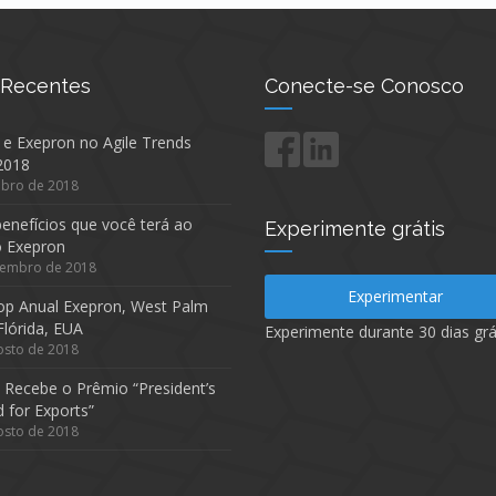
 Recentes
Conecte-se Conosco
 e Exepron no Agile Trends
2018
ubro de 2018
enefícios que você terá ao
Experimente grátis
 o Exepron
tembro de 2018
Experimentar
p Anual Exepron, West Palm
Flórida, EUA
Experimente durante 30 dias grát
osto de 2018
 Recebe o Prêmio “President’s
d for Exports”
osto de 2018