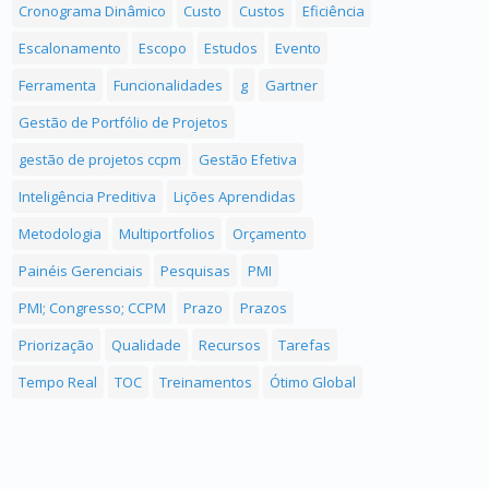
Cronograma Dinâmico
Custo
Custos
Eficiência
Escalonamento
Escopo
Estudos
Evento
Ferramenta
Funcionalidades
g
Gartner
Gestão de Portfólio de Projetos
gestão de projetos ccpm
Gestão Efetiva
Inteligência Preditiva
Lições Aprendidas
Metodologia
Multiportfolios
Orçamento
Painéis Gerenciais
Pesquisas
PMI
PMI; Congresso; CCPM
Prazo
Prazos
Priorização
Qualidade
Recursos
Tarefas
Tempo Real
TOC
Treinamentos
Ótimo Global