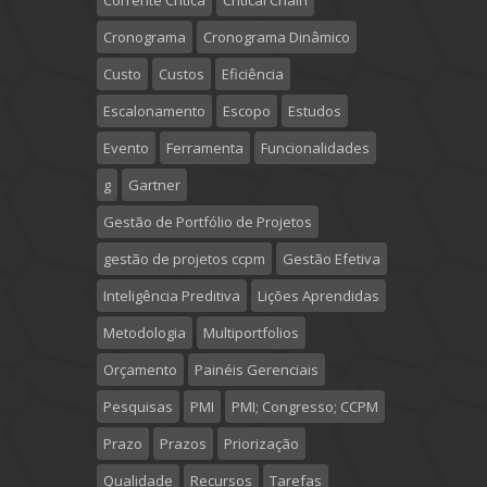
Corrente Crítica
Critical Chain
Cronograma
Cronograma Dinâmico
Custo
Custos
Eficiência
Escalonamento
Escopo
Estudos
Evento
Ferramenta
Funcionalidades
g
Gartner
Gestão de Portfólio de Projetos
gestão de projetos ccpm
Gestão Efetiva
Inteligência Preditiva
Lições Aprendidas
Metodologia
Multiportfolios
Orçamento
Painéis Gerenciais
Pesquisas
PMI
PMI; Congresso; CCPM
Prazo
Prazos
Priorização
Qualidade
Recursos
Tarefas