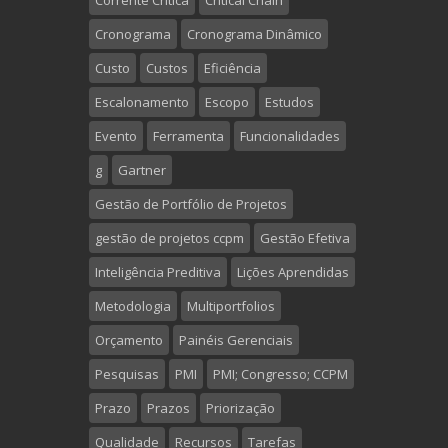
Corrente Crítica
Critical Chain
Cronograma
Cronograma Dinâmico
Custo
Custos
Eficiência
Escalonamento
Escopo
Estudos
Evento
Ferramenta
Funcionalidades
g
Gartner
Gestão de Portfólio de Projetos
gestão de projetos ccpm
Gestão Efetiva
Inteligência Preditiva
Lições Aprendidas
Metodologia
Multiportfolios
Orçamento
Painéis Gerenciais
Pesquisas
PMI
PMI; Congresso; CCPM
Prazo
Prazos
Priorização
Qualidade
Recursos
Tarefas