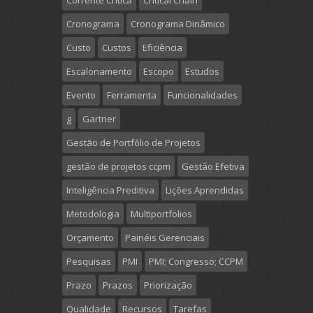
Corrente Crítica
Critical Chain
Cronograma
Cronograma Dinâmico
Custo
Custos
Eficiência
Escalonamento
Escopo
Estudos
Evento
Ferramenta
Funcionalidades
g
Gartner
Gestão de Portfólio de Projetos
gestão de projetos ccpm
Gestão Efetiva
Inteligência Preditiva
Lições Aprendidas
Metodologia
Multiportfolios
Orçamento
Painéis Gerenciais
Pesquisas
PMI
PMI; Congresso; CCPM
Prazo
Prazos
Priorização
Qualidade
Recursos
Tarefas