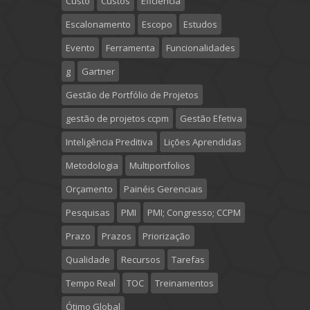
Custo
Custos
Eficiência
Escalonamento
Escopo
Estudos
Evento
Ferramenta
Funcionalidades
g
Gartner
Gestão de Portfólio de Projetos
gestão de projetos ccpm
Gestão Efetiva
Inteligência Preditiva
Lições Aprendidas
Metodologia
Multiportfolios
Orçamento
Painéis Gerenciais
Pesquisas
PMI
PMI; Congresso; CCPM
Prazo
Prazos
Priorização
Qualidade
Recursos
Tarefas
Tempo Real
TOC
Treinamentos
Ótimo Global