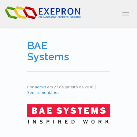
Toggl
navig
BAE
Systems
Por
admin
em
27 de janeiro de 2016
|
Sem comentários