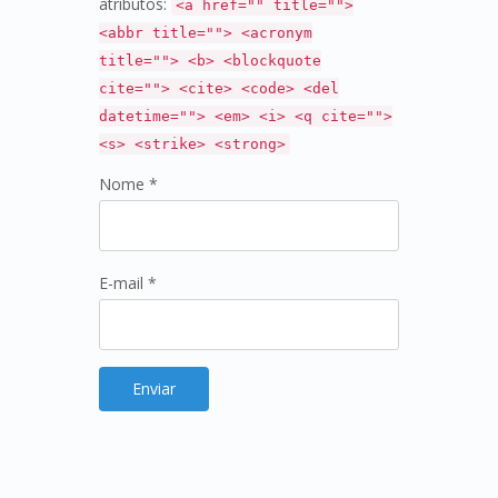
atributos:
<a href="" title="">
<abbr title=""> <acronym
title=""> <b> <blockquote
cite=""> <cite> <code> <del
datetime=""> <em> <i> <q cite="">
<s> <strike> <strong>
Nome *
E-mail *