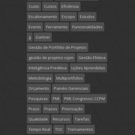
Custo
Custos
Eficiência
Escalonamento
Escopo
Estudos
Evento
Ferramenta
Funcionalidades
g
Gartner
Gestão de Portfólio de Projetos
gestão de projetos ccpm
Gestão Efetiva
Inteligência Preditiva
Lições Aprendidas
Metodologia
Multiportfolios
Orçamento
Painéis Gerenciais
Pesquisas
PMI
PMI; Congresso; CCPM
Prazo
Prazos
Priorização
Qualidade
Recursos
Tarefas
Tempo Real
TOC
Treinamentos